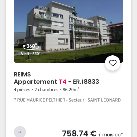
Visite 360°
REIMS
Appartement
T4
- ER.18833
4 pièces
2 chambres
86.20m²
7 RUE MAURICE PELTHIER - Secteur : SAINT LEONARD
758.74 €
/ mois cc*