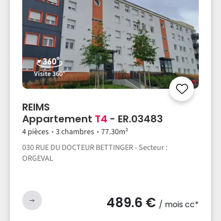
Visite 360°
REIMS
Appartement
T4
- ER.03483
4 pièces
3 chambres
77.30m²
030 RUE DU DOCTEUR BETTINGER - Secteur :
ORGEVAL
489.6 €
/ mois cc*