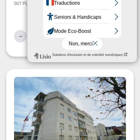
007 PLACE DES ARGONAUTES - Secteur : CHATILLONS
571.96 €
/ mois cc*