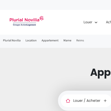
Fenêtre
de
Louer
Ac
chat
Fil
Plurial Novilia
Location
Appartement
Marne
Reims
d'Ariane
App
Louer
ou
acheter