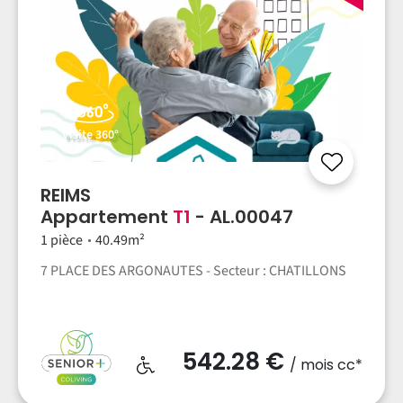
Visite 360°
REIMS
Appartement
T1
- AL.00047
1 pièce
40.49m²
7 PLACE DES ARGONAUTES - Secteur : CHATILLONS
542.28 €
/ mois cc*