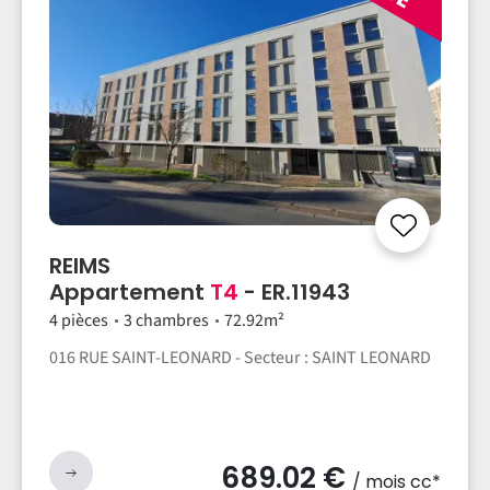
REIMS
Appartement
T4
- ER.11943
4 pièces
3 chambres
72.92m²
016 RUE SAINT-LEONARD - Secteur : SAINT LEONARD
689.02 €
/ mois cc*