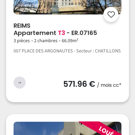
Visite 360°
REIMS
Appartement
T3
- ER.07165
3 pièces
2 chambres
66.09m²
007 PLACE DES ARGONAUTES - Secteur : CHATILLONS
571.96 €
/ mois cc*