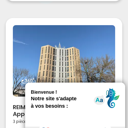
Visite 360°
REIMS
Appartement
T3
- ER.07192
3 pièces
2 chambres
66.09m²