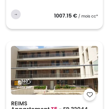
1007.15 €
/ mois cc*
Visite 360°
REIMS