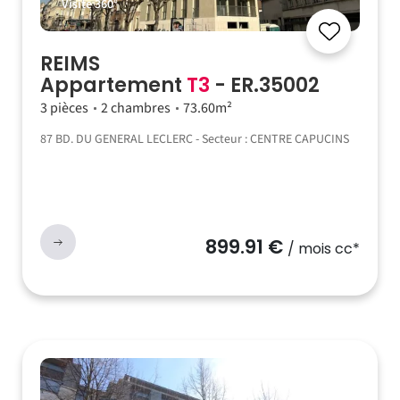
Visite 360°
REIMS
Appartement
T3
- ER.35002
3 pièces
2 chambres
73.60m²
87 BD. DU GENERAL LECLERC - Secteur : CENTRE CAPUCINS
899.91 €
/ mois cc*