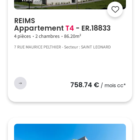
Visite 360°
REIMS
Appartement
T4
- ER.18833
4 pièces
2 chambres
86.20m²
7 RUE MAURICE PELTHIER - Secteur : SAINT LEONARD
758.74 €
/ mois cc*