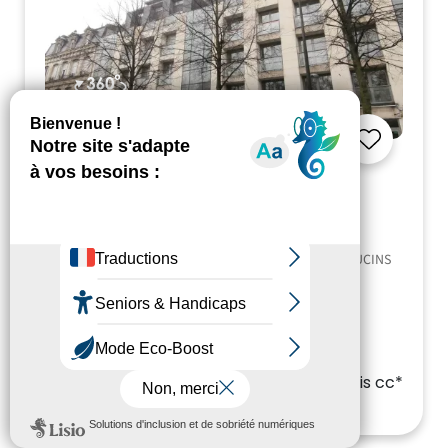
Visite 360°
REIMS
Appartement
T5
- ER.21764
5 pièces
3 chambres
111.70m²
11 BD. DU GENERAL LECLERC - Secteur : CENTRE CAPUCINS
1118.85 €
/ mois cc*