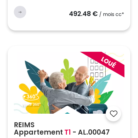
492.48 €
/ mois cc*
Visite 360°
REIMS
Appartement
T1
- AL.00047