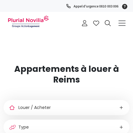
(S
Appel d'urgence 0810 003 006
0
t
+
a
Appartements à louer à
Reims
Louer
ou
acheter
Type
de