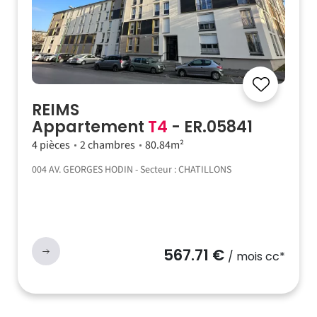
REIMS
Appartement
T4
- ER.05841
4 pièces
2 chambres
80.84m²
004 AV. GEORGES HODIN - Secteur : CHATILLONS
567.71 €
/ mois cc*