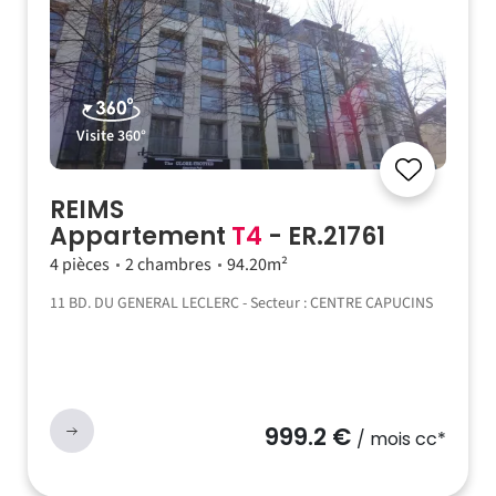
Visite 360°
REIMS
Appartement
T4
- ER.21761
4 pièces
2 chambres
94.20m²
11 BD. DU GENERAL LECLERC - Secteur : CENTRE CAPUCINS
999.2 €
/ mois cc*