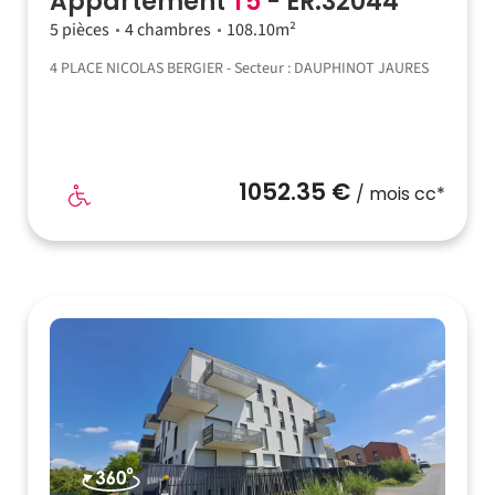
Appartement
T5
- ER.32044
5 pièces
4 chambres
108.10m²
4 PLACE NICOLAS BERGIER - Secteur : DAUPHINOT JAURES
1052.35 €
/ mois cc*