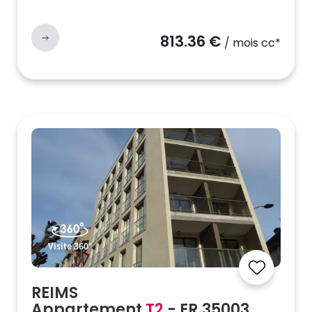
813.36 €
/ mois cc*
Visite 360°
REIMS
Appartement
T2
- ER.35003