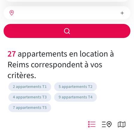
bien
Nombre
Type
Ville
de
de
chambres
chauffage
Rayon
de
recherche
27
appartements en location à
Reims correspondent à vos
critères.
2 appartements T1
5 appartements T2
4 appartements T3
9 appartements T4
7 appartements T5