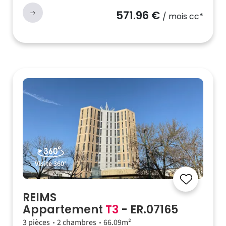
571.96 €
/ mois cc*
Visite 360°
REIMS
Appartement
T3
- ER.07165
3 pièces
2 chambres
66.09m²