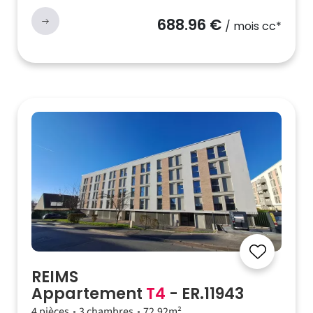
688.96 €
/ mois cc*
REIMS
Appartement
T4
- ER.11943
4 pièces
3 chambres
72.92m²